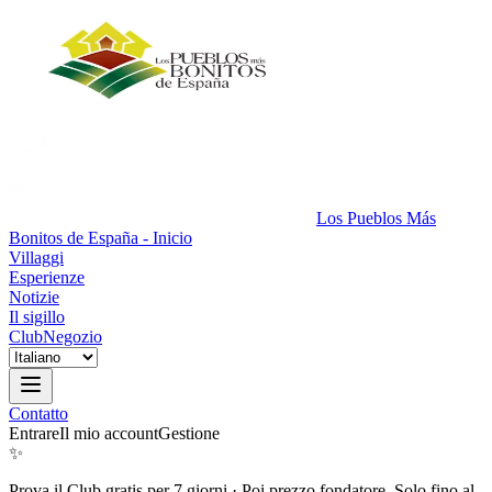
Los Pueblos Más
Bonitos de España - Inicio
Villaggi
Esperienze
Notizie
Il sigillo
Club
Negozio
Contatto
Entrare
Il mio account
Gestione
✨
Prova il Club gratis per 7 giorni
·
Poi prezzo fondatore. Solo fino al