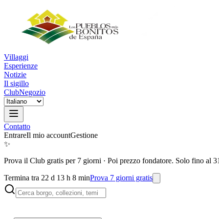
Villaggi
Esperienze
Notizie
Il sigillo
Club
Negozio
Contatto
Entrare
Il mio account
Gestione
✨
Prova il Club gratis per 7 giorni
·
Poi prezzo fondatore. Solo fino al 3
Termina tra 22 d 13 h 8 min
Prova 7 giorni gratis