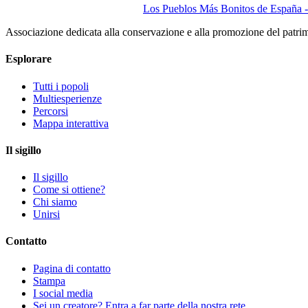
Los Pueblos Más Bonitos de España - 
Associazione dedicata alla conservazione e alla promozione del patri
Esplorare
Tutti i popoli
Multiesperienze
Percorsi
Mappa interattiva
Il sigillo
Il sigillo
Come si ottiene?
Chi siamo
Unirsi
Contatto
Pagina di contatto
Stampa
I social media
Sei un creatore? Entra a far parte della nostra rete