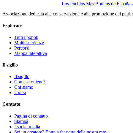
Los Pueblos Más Bonitos de España - 
Associazione dedicata alla conservazione e alla promozione del patri
Esplorare
Tutti i popoli
Multiesperienze
Percorsi
Mappa interattiva
Il sigillo
Il sigillo
Come si ottiene?
Chi siamo
Unirsi
Contatto
Pagina di contatto
Stampa
I social media
Sei un creatore? Entra a far parte della nostra rete