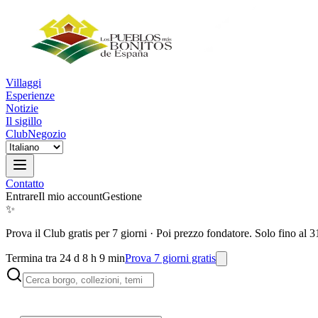
Villaggi
Esperienze
Notizie
Il sigillo
Club
Negozio
Contatto
Entrare
Il mio account
Gestione
✨
Prova il Club gratis per 7 giorni
·
Poi prezzo fondatore. Solo fino al 3
Termina tra 24 d 8 h 9 min
Prova 7 giorni gratis