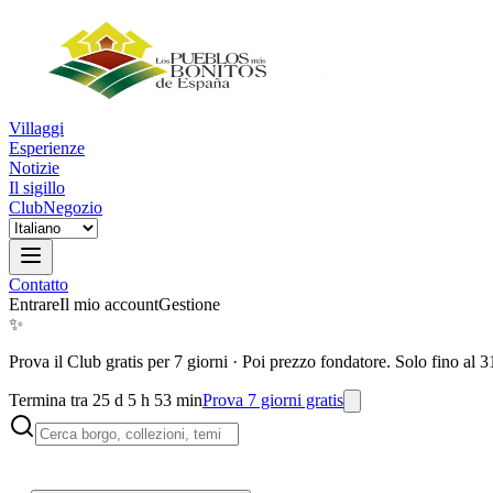
Villaggi
Esperienze
Notizie
Il sigillo
Club
Negozio
Contatto
Entrare
Il mio account
Gestione
✨
Prova il Club gratis per 7 giorni
·
Poi prezzo fondatore. Solo fino al 3
Termina tra 25 d 5 h 53 min
Prova 7 giorni gratis