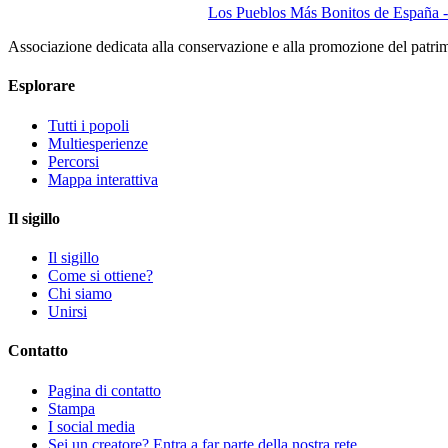
Los Pueblos Más Bonitos de España - 
Associazione dedicata alla conservazione e alla promozione del patri
Esplorare
Tutti i popoli
Multiesperienze
Percorsi
Mappa interattiva
Il sigillo
Il sigillo
Come si ottiene?
Chi siamo
Unirsi
Contatto
Pagina di contatto
Stampa
I social media
Sei un creatore? Entra a far parte della nostra rete