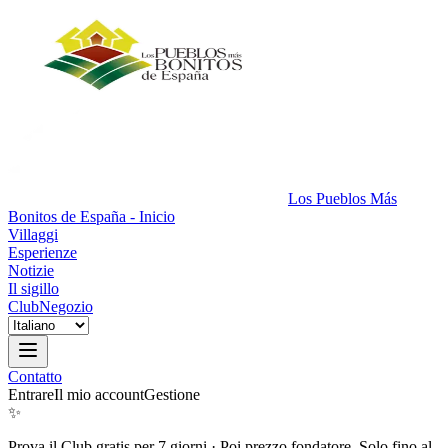
Los Pueblos Más
Bonitos de España - Inicio
Villaggi
Esperienze
Notizie
Il sigillo
Club
Negozio
Contatto
Entrare
Il mio account
Gestione
✨
Prova il Club gratis per 7 giorni
·
Poi prezzo fondatore. Solo fino al