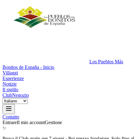
Los Pueblos Más
Bonitos de España - Inicio
Villaggi
Esperienze
Notizie
Il sigillo
Club
Negozio
Contatto
Entrare
Il mio account
Gestione
✨
Prova il Club gratis per 7 giorni
·
Poi prezzo fondatore. Solo fino al