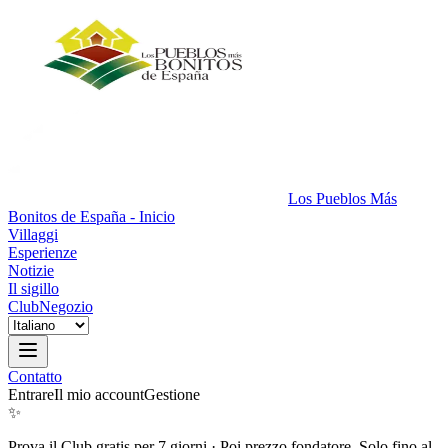
Los Pueblos Más
Bonitos de España - Inicio
Villaggi
Esperienze
Notizie
Il sigillo
Club
Negozio
Contatto
Entrare
Il mio account
Gestione
✨
Prova il Club gratis per 7 giorni
·
Poi prezzo fondatore. Solo fino al