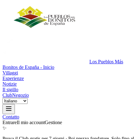
Los Pueblos Más
Bonitos de España - Inicio
Villaggi
Esperienze
Notizie
Il sigillo
Club
Negozio
Contatto
Entrare
Il mio account
Gestione
✨
Prova il Club gratis per 7 giorni
·
Poi prezzo fondatore. Solo fino al