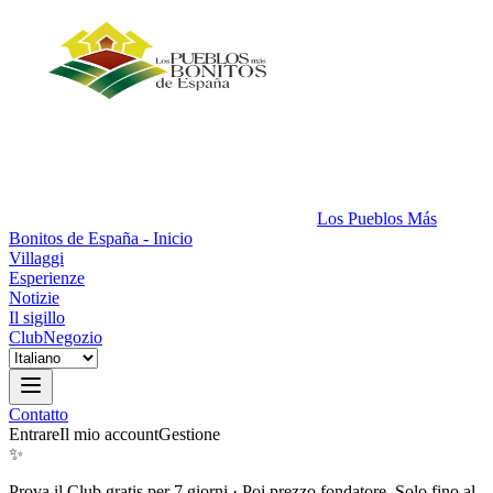
Los Pueblos Más
Bonitos de España - Inicio
Villaggi
Esperienze
Notizie
Il sigillo
Club
Negozio
Contatto
Entrare
Il mio account
Gestione
✨
Prova il Club gratis per 7 giorni
·
Poi prezzo fondatore. Solo fino al