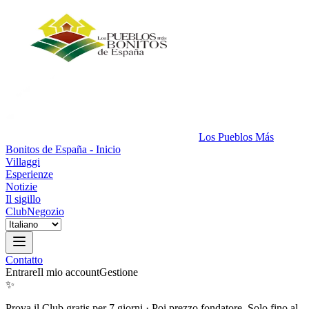
Los Pueblos Más
Bonitos de España - Inicio
Villaggi
Esperienze
Notizie
Il sigillo
Club
Negozio
Contatto
Entrare
Il mio account
Gestione
✨
Prova il Club gratis per 7 giorni
·
Poi prezzo fondatore. Solo fino al