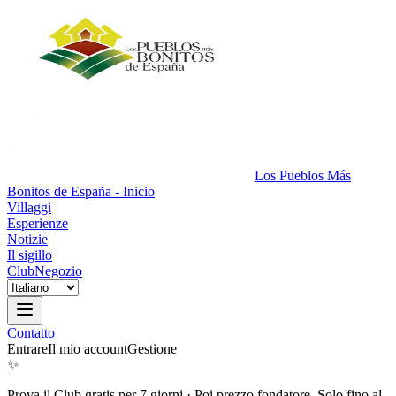
Los Pueblos Más
Bonitos de España - Inicio
Villaggi
Esperienze
Notizie
Il sigillo
Club
Negozio
Contatto
Entrare
Il mio account
Gestione
✨
Prova il Club gratis per 7 giorni
·
Poi prezzo fondatore. Solo fino al