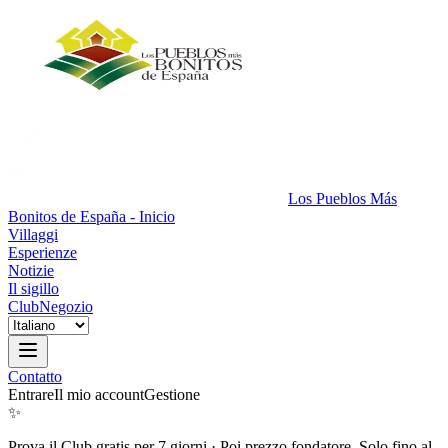
Los Pueblos Más
Bonitos de España - Inicio
Villaggi
Esperienze
Notizie
Il sigillo
Club
Negozio
Contatto
Entrare
Il mio account
Gestione
✨
Prova il Club gratis per 7 giorni
·
Poi prezzo fondatore. Solo fino al