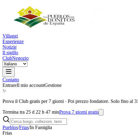
Villaggi
Esperienze
Notizie
Il sigillo
Club
Negozio
Contatto
Entrare
Il mio account
Gestione
✨
Prova il Club gratis per 7 giorni
·
Poi prezzo fondatore. Solo fino al 3
Termina tra 25 d 22 h 47 min
Prova 7 giorni gratis
Pueblos
/
Frias
/
In Famiglia
Frias