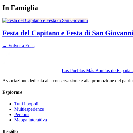
In Famiglia
Festa del Capitano e Festa di San Giovann
← Volver a
Frias
Los Pueblos Más Bonitos de España - 
Associazione dedicata alla conservazione e alla promozione del patri
Esplorare
Tutti i popoli
Multiesperienze
Percorsi
Mappa interattiva
Il sigillo