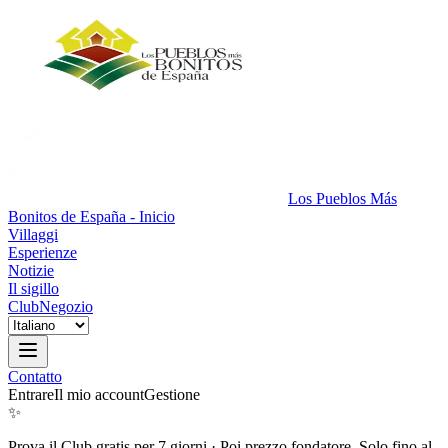
Los Pueblos Más
Bonitos de España - Inicio
Villaggi
Esperienze
Notizie
Il sigillo
Club
Negozio
Contatto
Entrare
Il mio account
Gestione
✨
Prova il Club gratis per 7 giorni
·
Poi prezzo fondatore. Solo fino al