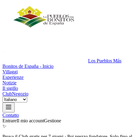
Los Pueblos Más
Bonitos de España - Inicio
Villaggi
Esperienze
Notizie
Il sigillo
Club
Negozio
Contatto
Entrare
Il mio account
Gestione
✨
Prova il Club gratis per 7 giorni
·
Poi prezzo fondatore. Solo fino al