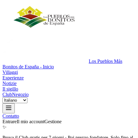
Los Pueblos Más
Bonitos de España - Inicio
Villaggi
Esperienze
Notizie
Il sigillo
Club
Negozio
Contatto
Entrare
Il mio account
Gestione
✨
Prova il Club gratis per 7 giorni
·
Poi prezzo fondatore. Solo fino al