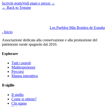
Iscriviti gratis
Vedi piani e prezzi
→
←
Back to Teguise
Los Pueblos Más Bonitos de España
- Inicio
Associazione dedicata alla conservazione e alla promozione del
patrimonio rurale spagnolo dal 2010.
Esplorare
Tutti i popoli
Multiesperienze
Percorsi
Mappa interattiva
Il sigillo
Il sigillo
Come si ottiene?
Chi siamo