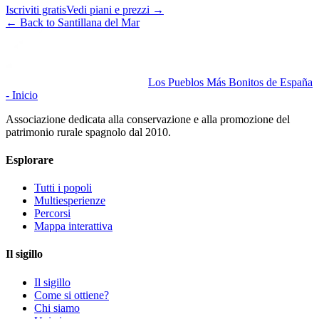
Iscriviti gratis
Vedi piani e prezzi
→
←
Back to Santillana del Mar
Los Pueblos Más Bonitos de España
- Inicio
Associazione dedicata alla conservazione e alla promozione del
patrimonio rurale spagnolo dal 2010.
Esplorare
Tutti i popoli
Multiesperienze
Percorsi
Mappa interattiva
Il sigillo
Il sigillo
Come si ottiene?
Chi siamo