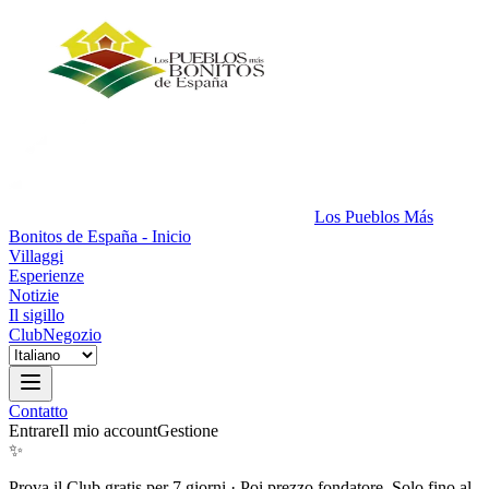
Los Pueblos Más
Bonitos de España - Inicio
Villaggi
Esperienze
Notizie
Il sigillo
Club
Negozio
Contatto
Entrare
Il mio account
Gestione
✨
Prova il Club gratis per 7 giorni
·
Poi prezzo fondatore. Solo fino al