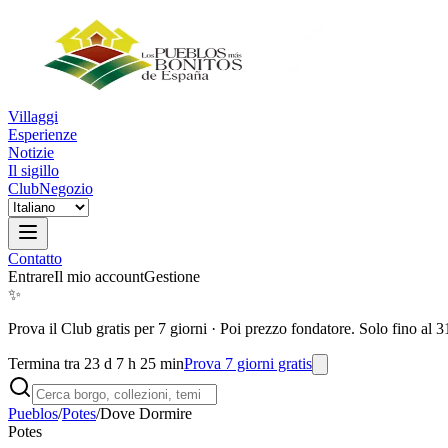
Villaggi
Esperienze
Notizie
Il sigillo
Club
Negozio
Contatto
Entrare
Il mio account
Gestione
✨
Prova il Club gratis per 7 giorni
·
Poi prezzo fondatore. Solo fino al 3
Termina tra 23 d 7 h 25 min
Prova 7 giorni gratis
Pueblos
/
Potes
/
Dove Dormire
Potes