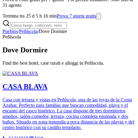
31 agosto.
Termina tra 25 d 5 h 16 min
Prova 7 giorni gratis
Pueblos
/
Peñíscola
/
Dove Dormire
Peñíscola
Dove Dormire
Find the best hotel, case rurali e alloggi in Peñíscola.
CASA BLAVA
Casa con terraza y vistas en Peñíscola, una de las joyas de la Costa
Azahar. Perfecto para familias que buscan comodidad, playa y el
encanto del casco histórico. La casa dispone de tres dormitorios
amplios, salón-comedor, terraza, cocina completa equipada y dos
baños. Situado en zona tranquila a poca distancia de las playas y del
centro histórico con su castillo templario.