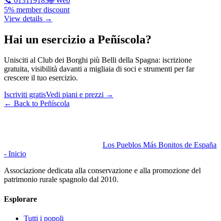
📞
613119183
🌐 Web
5% member discount
View details →
Hai un esercizio a Peñíscola?
Unisciti al Club dei Borghi più Belli della Spagna: iscrizione
gratuita, visibilità davanti a migliaia di soci e strumenti per far
crescere il tuo esercizio.
Iscriviti gratis
Vedi piani e prezzi
→
←
Back to Peñíscola
Los Pueblos Más Bonitos de España
- Inicio
Associazione dedicata alla conservazione e alla promozione del
patrimonio rurale spagnolo dal 2010.
Esplorare
Tutti i popoli