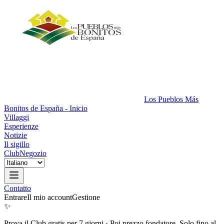
Los Pueblos Más
Bonitos de España - Inicio
Villaggi
Esperienze
Notizie
Il sigillo
Club
Negozio
Contatto
Entrare
Il mio account
Gestione
✨
Prova il Club gratis per 7 giorni
·
Poi prezzo fondatore. Solo fino al