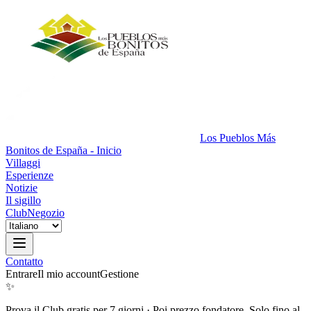
Los Pueblos Más
Bonitos de España - Inicio
Villaggi
Esperienze
Notizie
Il sigillo
Club
Negozio
Contatto
Entrare
Il mio account
Gestione
✨
Prova il Club gratis per 7 giorni
·
Poi prezzo fondatore. Solo fino al