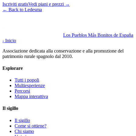
Iscriviti gratis
Vedi piani e prezzi
→
←
Back to Ledesma
Los Pueblos Más Bonitos de España
- Inicio
Associazione dedicata alla conservazione e alla promozione del
patrimonio rurale spagnolo dal 2010.
Esplorare
Tutti i popoli
Multiesperienze
Percorsi
Mappa interattiva
Il sigillo
Il sigillo
Come si ottiene?
Chi siamo