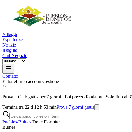
Villaggi
Esperienze
Notizie
Il sigillo
Club
Negozio
Contatto
Entrare
Il mio account
Gestione
✨
Prova il Club gratis per 7 giorni
·
Poi prezzo fondatore. Solo fino al 3
Termina tra 22 d 12 h 53 min
Prova 7 giorni gratis
Pueblos
/
Bulnes
/
Dove Dormire
Bulnes