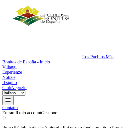
Los Pueblos Más
Bonitos de España - Inicio
Villaggi
Esperienze
Notizie
Il sigillo
Club
Negozio
Contatto
Entrare
Il mio account
Gestione
✨
Prova il Club gratis per 7 giorni
·
Poi prezzo fondatore. Solo fino al