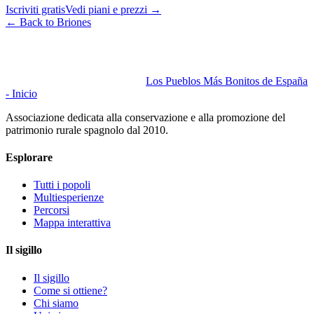
Iscriviti gratis
Vedi piani e prezzi
→
←
Back to Briones
Los Pueblos Más Bonitos de España
- Inicio
Associazione dedicata alla conservazione e alla promozione del
patrimonio rurale spagnolo dal 2010.
Esplorare
Tutti i popoli
Multiesperienze
Percorsi
Mappa interattiva
Il sigillo
Il sigillo
Come si ottiene?
Chi siamo