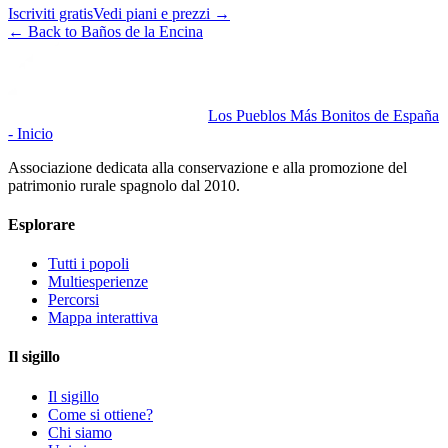
Iscriviti gratis
Vedi piani e prezzi
→
←
Back to Baños de la Encina
Los Pueblos Más Bonitos de España
- Inicio
Associazione dedicata alla conservazione e alla promozione del
patrimonio rurale spagnolo dal 2010.
Esplorare
Tutti i popoli
Multiesperienze
Percorsi
Mappa interattiva
Il sigillo
Il sigillo
Come si ottiene?
Chi siamo