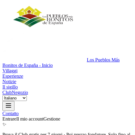
Los Pueblos Más
Bonitos de España - Inicio
Villaggi
Esperienze
Notizie
Il sigillo
Club
Negozio
Contatto
Entrare
Il mio account
Gestione
✨
Prova il Club gratis per 7 giorni
·
Poi prezzo fondatore. Solo fino al