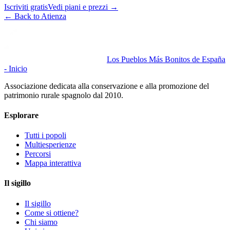
Iscriviti gratis
Vedi piani e prezzi
→
←
Back to Atienza
Los Pueblos Más Bonitos de España
- Inicio
Associazione dedicata alla conservazione e alla promozione del
patrimonio rurale spagnolo dal 2010.
Esplorare
Tutti i popoli
Multiesperienze
Percorsi
Mappa interattiva
Il sigillo
Il sigillo
Come si ottiene?
Chi siamo