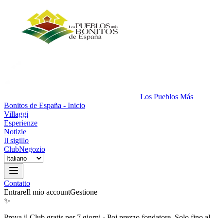
Los Pueblos Más
Bonitos de España - Inicio
Villaggi
Esperienze
Notizie
Il sigillo
Club
Negozio
Contatto
Entrare
Il mio account
Gestione
✨
Prova il Club gratis per 7 giorni
·
Poi prezzo fondatore. Solo fino al