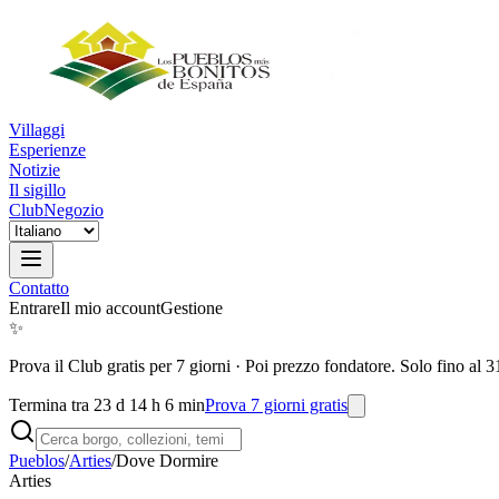
Villaggi
Esperienze
Notizie
Il sigillo
Club
Negozio
Contatto
Entrare
Il mio account
Gestione
✨
Prova il Club gratis per 7 giorni
·
Poi prezzo fondatore. Solo fino al 3
Termina tra 23 d 14 h 6 min
Prova 7 giorni gratis
Pueblos
/
Arties
/
Dove Dormire
Arties