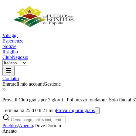
Villaggi
Esperienze
Notizie
Il sigillo
Club
Negozio
Contatto
Entrare
Il mio account
Gestione
✨
Prova il Club gratis per 7 giorni
·
Poi prezzo fondatore. Solo fino al 3
Termina tra 25 d 0 h 21 min
Prova 7 giorni gratis
Pueblos
/
Anento
/
Dove Dormire
Anento