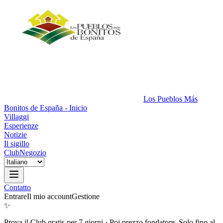
Los Pueblos Más
Bonitos de España - Inicio
Villaggi
Esperienze
Notizie
Il sigillo
Club
Negozio
Contatto
Entrare
Il mio account
Gestione
✨
Prova il Club gratis per 7 giorni
·
Poi prezzo fondatore. Solo fino al