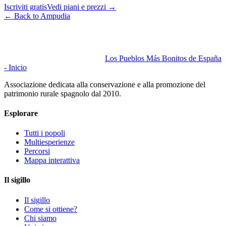
Iscriviti gratis
Vedi piani e prezzi
→
←
Back to Ampudia
Los Pueblos Más Bonitos de España
- Inicio
Associazione dedicata alla conservazione e alla promozione del
patrimonio rurale spagnolo dal 2010.
Esplorare
Tutti i popoli
Multiesperienze
Percorsi
Mappa interattiva
Il sigillo
Il sigillo
Come si ottiene?
Chi siamo