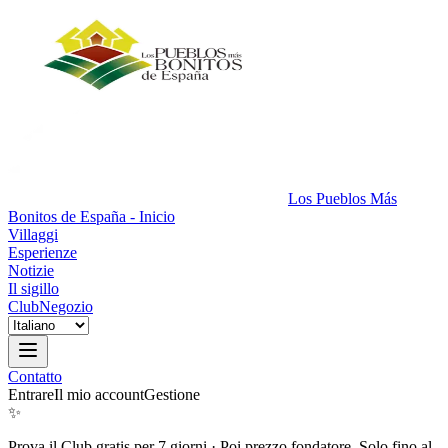
Los Pueblos Más
Bonitos de España - Inicio
Villaggi
Esperienze
Notizie
Il sigillo
Club
Negozio
Contatto
Entrare
Il mio account
Gestione
✨
Prova il Club gratis per 7 giorni
·
Poi prezzo fondatore. Solo fino al