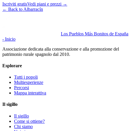
Iscriviti gratis
Vedi piani e prezzi
→
←
Back to Albarracín
Los Pueblos Más Bonitos de España
- Inicio
Associazione dedicata alla conservazione e alla promozione del
patrimonio rurale spagnolo dal 2010.
Esplorare
Tutti i popoli
Multiesperienze
Percorsi
Mappa interattiva
Il sigillo
Il sigillo
Come si ottiene?
Chi siamo