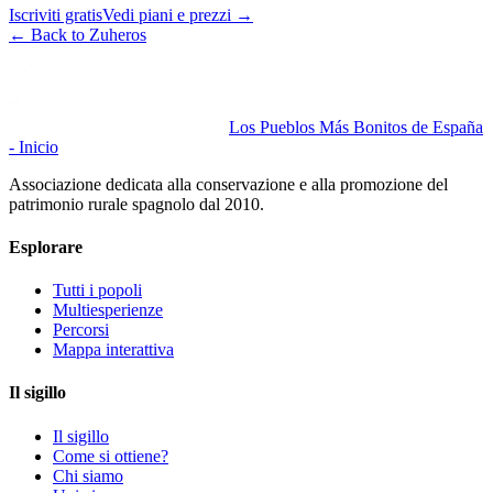
Iscriviti gratis
Vedi piani e prezzi
→
←
Back to Zuheros
Los Pueblos Más Bonitos de España
- Inicio
Associazione dedicata alla conservazione e alla promozione del
patrimonio rurale spagnolo dal 2010.
Esplorare
Tutti i popoli
Multiesperienze
Percorsi
Mappa interattiva
Il sigillo
Il sigillo
Come si ottiene?
Chi siamo