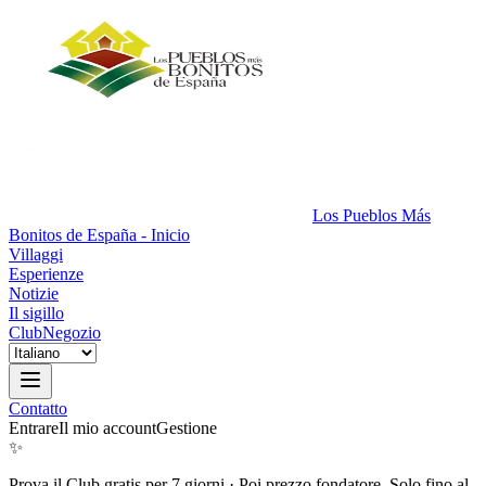
Los Pueblos Más
Bonitos de España - Inicio
Villaggi
Esperienze
Notizie
Il sigillo
Club
Negozio
Contatto
Entrare
Il mio account
Gestione
✨
Prova il Club gratis per 7 giorni
·
Poi prezzo fondatore. Solo fino al