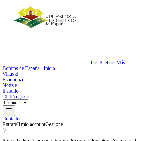
Los Pueblos Más
Bonitos de España - Inicio
Villaggi
Esperienze
Notizie
Il sigillo
Club
Negozio
Contatto
Entrare
Il mio account
Gestione
✨
Prova il Club gratis per 7 giorni
·
Poi prezzo fondatore. Solo fino al