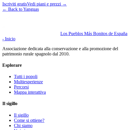
Iscriviti gratis
Vedi piani e prezzi
→
←
Back to Yanguas
Los Pueblos Más Bonitos de España
- Inicio
Associazione dedicata alla conservazione e alla promozione del
patrimonio rurale spagnolo dal 2010.
Esplorare
Tutti i popoli
Multiesperienze
Percorsi
Mappa interattiva
Il sigillo
Il sigillo
Come si ottiene?
Chi siamo