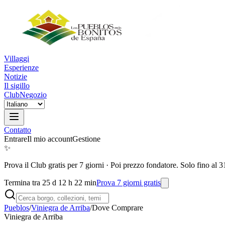
Villaggi
Esperienze
Notizie
Il sigillo
Club
Negozio
Contatto
Entrare
Il mio account
Gestione
✨
Prova il Club gratis per 7 giorni
·
Poi prezzo fondatore. Solo fino al 3
Termina tra 25 d 12 h 22 min
Prova 7 giorni gratis
Pueblos
/
Viniegra de Arriba
/
Dove Comprare
Viniegra de Arriba