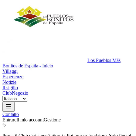
Los Pueblos Más
Bonitos de España - Inicio
Villaggi
Esperienze
Notizie
Il sigillo
Club
Negozio
Contatto
Entrare
Il mio account
Gestione
✨
Prova il Club gratis per 7 giorni
·
Poi prezzo fondatore. Solo fino al