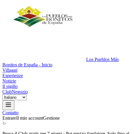
Los Pueblos Más
Bonitos de España - Inicio
Villaggi
Esperienze
Notizie
Il sigillo
Club
Negozio
Contatto
Entrare
Il mio account
Gestione
✨
Prova il Club gratis per 7 giorni
·
Poi prezzo fondatore. Solo fino al