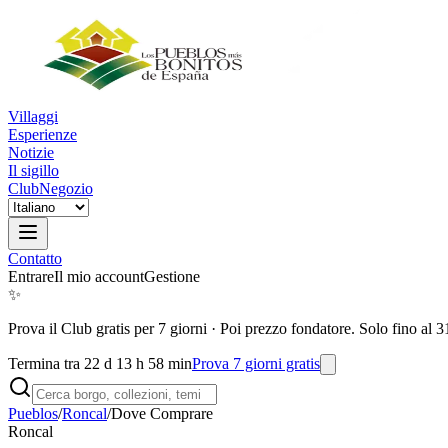
Villaggi
Esperienze
Notizie
Il sigillo
Club
Negozio
Contatto
Entrare
Il mio account
Gestione
✨
Prova il Club gratis per 7 giorni
·
Poi prezzo fondatore. Solo fino al 3
Termina tra 22 d 13 h 58 min
Prova 7 giorni gratis
Pueblos
/
Roncal
/
Dove Comprare
Roncal