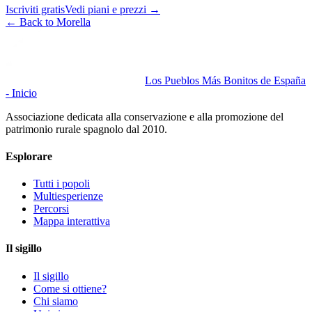
Iscriviti gratis
Vedi piani e prezzi
→
←
Back to Morella
Los Pueblos Más Bonitos de España
- Inicio
Associazione dedicata alla conservazione e alla promozione del
patrimonio rurale spagnolo dal 2010.
Esplorare
Tutti i popoli
Multiesperienze
Percorsi
Mappa interattiva
Il sigillo
Il sigillo
Come si ottiene?
Chi siamo