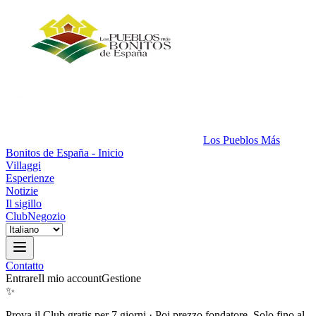
Los Pueblos Más
Bonitos de España - Inicio
Villaggi
Esperienze
Notizie
Il sigillo
Club
Negozio
Contatto
Entrare
Il mio account
Gestione
✨
Prova il Club gratis per 7 giorni
·
Poi prezzo fondatore. Solo fino al