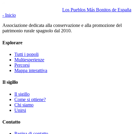
Los Pueblos Más Bonitos de España
- Inicio
Associazione dedicata alla conservazione e alla promozione del
patrimonio rurale spagnolo dal 2010.
Esplorare
Tutti i popoli
Multiesperienze
Percorsi
Mappa interattiva
Il sigillo
Il sigillo
Come si ottiene?
Chi siamo
Unirsi
Contatto
Pagina di contatto