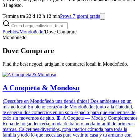
31 agosto.
Termina tra 22 d 12 h 12 min
Prova 7 giorni gratis
Pueblos
/
Mondoñedo
/
Dove Comprare
Mondoñedo
Dove Comprare
Find the best negozi, artigiani e commerci locali in Mondoñedo.
A Cooqueta & Mondosu
¡Descubre en Mondoñedo una tienda única! Dos ambientes en un
mismo local En pleno corazón de Mondoñedo, junto a la Catedral,
te esperan dos comercios en un solo espacio para que encuentres de
todo sin movernos de sitio. 🧵 A Coqueta — Moda y Complementos
Ropa de hogar, lencería, moda de baño y moda infantil de primeras
marcas. Calcetines divertidos, ropa interior cómoda para toda la
familia y todo lo que necesitas para vestir tu casa y tu armario con