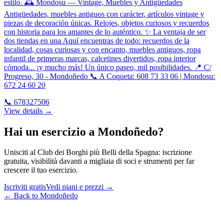
estilo. 🕰️ Mondosu — Vintage, Muebles y Antigüedades
Antigüedades, muebles antiguos con carácter, artículos vintage y
piezas de decoración únicas. Relojes, objetos curiosos y recuerdos
con historia para los amantes de lo auténtico. ✨ La ventaja de ser
dos tiendas en una Aquí encuentras de todo: recuerdos de la
localidad, cosas curiosas y con encanto, muebles antiguos, ropa
infantil de primeras marcas, calcetines divertidos, ropa interior
cómoda... ¡y mucho más! Un único paseo, mil posibilidades. 📍 C/
Progreso, 30 - Mondoñedo 📞 A Coqueta: 608 73 33 06 | Mondosu:
672 24 60 20
📞
678327506
View details →
Hai un esercizio a Mondoñedo?
Unisciti al Club dei Borghi più Belli della Spagna: iscrizione
gratuita, visibilità davanti a migliaia di soci e strumenti per far
crescere il tuo esercizio.
Iscriviti gratis
Vedi piani e prezzi
→
←
Back to Mondoñedo