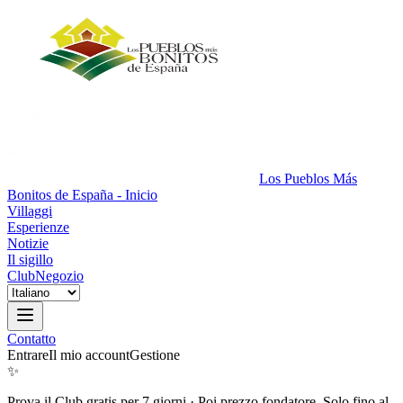
Los Pueblos Más
Bonitos de España - Inicio
Villaggi
Esperienze
Notizie
Il sigillo
Club
Negozio
Contatto
Entrare
Il mio account
Gestione
✨
Prova il Club gratis per 7 giorni
·
Poi prezzo fondatore. Solo fino al