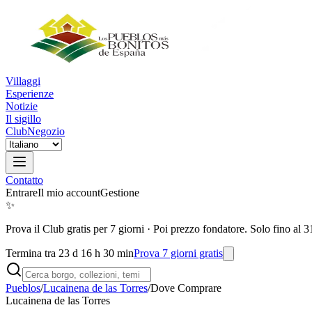
Villaggi
Esperienze
Notizie
Il sigillo
Club
Negozio
Contatto
Entrare
Il mio account
Gestione
✨
Prova il Club gratis per 7 giorni
·
Poi prezzo fondatore. Solo fino al 3
Termina tra 23 d 16 h 30 min
Prova 7 giorni gratis
Pueblos
/
Lucainena de las Torres
/
Dove Comprare
Lucainena de las Torres