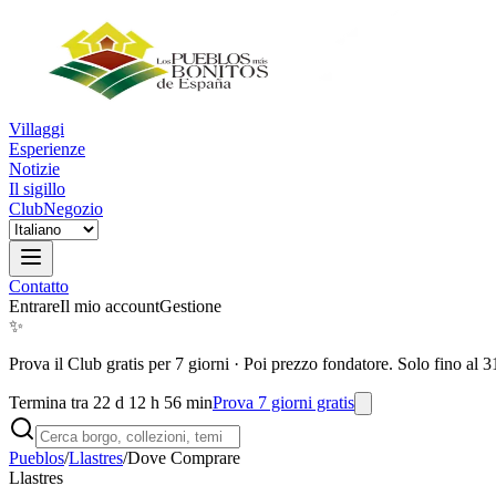
Villaggi
Esperienze
Notizie
Il sigillo
Club
Negozio
Contatto
Entrare
Il mio account
Gestione
✨
Prova il Club gratis per 7 giorni
·
Poi prezzo fondatore. Solo fino al 3
Termina tra 22 d 12 h 56 min
Prova 7 giorni gratis
Pueblos
/
Llastres
/
Dove Comprare
Llastres