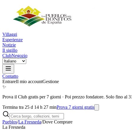
Villaggi
Esperienze
Notizie
Il sigillo
Club
Negozio
Contatto
Entrare
Il mio account
Gestione
✨
Prova il Club gratis per 7 giorni
·
Poi prezzo fondatore. Solo fino al 3
Termina tra 25 d 14 h 27 min
Prova 7 giorni gratis
Pueblos
/
La Fresneda
/
Dove Comprare
La Fresneda