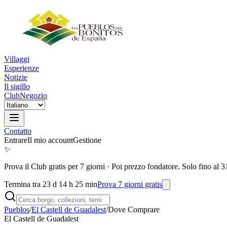
Villaggi
Esperienze
Notizie
Il sigillo
Club
Negozio
Contatto
Entrare
Il mio account
Gestione
✨
Prova il Club gratis per 7 giorni
·
Poi prezzo fondatore. Solo fino al 3
Termina tra 23 d 14 h 25 min
Prova 7 giorni gratis
Pueblos
/
El Castell de Guadalest
/
Dove Comprare
El Castell de Guadalest