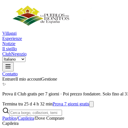
Villaggi
Esperienze
Notizie
Il sigillo
Club
Negozio
Contatto
Entrare
Il mio account
Gestione
✨
Prova il Club gratis per 7 giorni
·
Poi prezzo fondatore. Solo fino al 3
Termina tra 25 d 4 h 32 min
Prova 7 giorni gratis
Pueblos
/
Capileira
/
Dove Comprare
Capileira