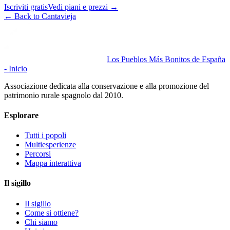
Iscriviti gratis
Vedi piani e prezzi
→
←
Back to Cantavieja
Los Pueblos Más Bonitos de España
- Inicio
Associazione dedicata alla conservazione e alla promozione del
patrimonio rurale spagnolo dal 2010.
Esplorare
Tutti i popoli
Multiesperienze
Percorsi
Mappa interattiva
Il sigillo
Il sigillo
Come si ottiene?
Chi siamo