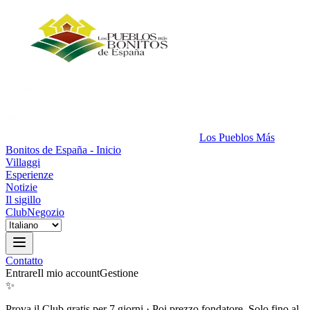
Los Pueblos Más
Bonitos de España - Inicio
Villaggi
Esperienze
Notizie
Il sigillo
Club
Negozio
Contatto
Entrare
Il mio account
Gestione
✨
Prova il Club gratis per 7 giorni
·
Poi prezzo fondatore. Solo fino al