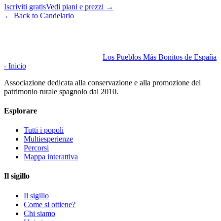
Iscriviti gratis
Vedi piani e prezzi
→
←
Back to Candelario
Los Pueblos Más Bonitos de España
- Inicio
Associazione dedicata alla conservazione e alla promozione del
patrimonio rurale spagnolo dal 2010.
Esplorare
Tutti i popoli
Multiesperienze
Percorsi
Mappa interattiva
Il sigillo
Il sigillo
Come si ottiene?
Chi siamo