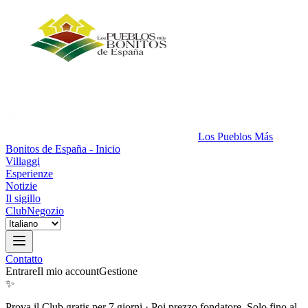
Los Pueblos Más
Bonitos de España - Inicio
Villaggi
Esperienze
Notizie
Il sigillo
Club
Negozio
Contatto
Entrare
Il mio account
Gestione
✨
Prova il Club gratis per 7 giorni
·
Poi prezzo fondatore. Solo fino al