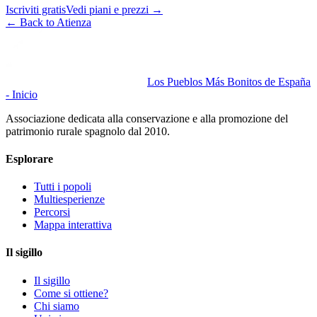
Iscriviti gratis
Vedi piani e prezzi
→
←
Back to Atienza
Los Pueblos Más Bonitos de España
- Inicio
Associazione dedicata alla conservazione e alla promozione del
patrimonio rurale spagnolo dal 2010.
Esplorare
Tutti i popoli
Multiesperienze
Percorsi
Mappa interattiva
Il sigillo
Il sigillo
Come si ottiene?
Chi siamo