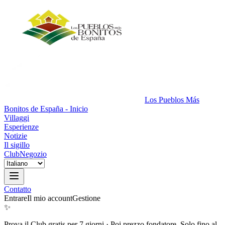
Los Pueblos Más
Bonitos de España - Inicio
Villaggi
Esperienze
Notizie
Il sigillo
Club
Negozio
Contatto
Entrare
Il mio account
Gestione
✨
Prova il Club gratis per 7 giorni
·
Poi prezzo fondatore. Solo fino al