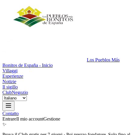
Los Pueblos Más
Bonitos de España - Inicio
Villaggi
Esperienze
Notizie
Il sigillo
Club
Negozio
Contatto
Entrare
Il mio account
Gestione
✨
Prova il Club gratis per 7 giorni
·
Poi prezzo fondatore. Solo fino al