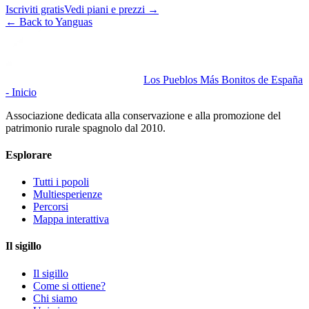
Iscriviti gratis
Vedi piani e prezzi
→
←
Back to Yanguas
Los Pueblos Más Bonitos de España
- Inicio
Associazione dedicata alla conservazione e alla promozione del
patrimonio rurale spagnolo dal 2010.
Esplorare
Tutti i popoli
Multiesperienze
Percorsi
Mappa interattiva
Il sigillo
Il sigillo
Come si ottiene?
Chi siamo