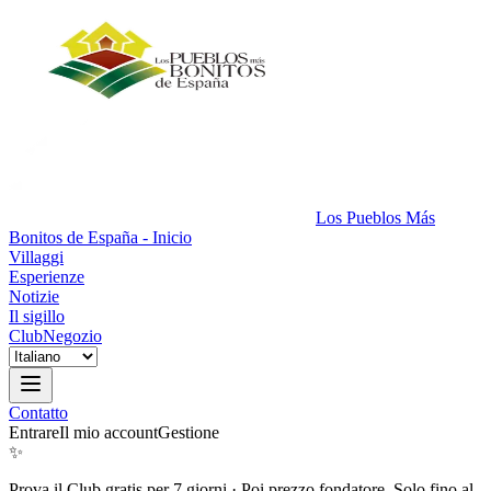
Los Pueblos Más
Bonitos de España - Inicio
Villaggi
Esperienze
Notizie
Il sigillo
Club
Negozio
Contatto
Entrare
Il mio account
Gestione
✨
Prova il Club gratis per 7 giorni
·
Poi prezzo fondatore. Solo fino al