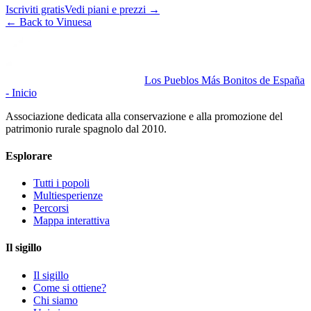
Iscriviti gratis
Vedi piani e prezzi
→
←
Back to Vinuesa
Los Pueblos Más Bonitos de España
- Inicio
Associazione dedicata alla conservazione e alla promozione del
patrimonio rurale spagnolo dal 2010.
Esplorare
Tutti i popoli
Multiesperienze
Percorsi
Mappa interattiva
Il sigillo
Il sigillo
Come si ottiene?
Chi siamo