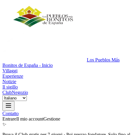
Los Pueblos Más
Bonitos de España - Inicio
Villaggi
Esperienze
Notizie
Il sigillo
Club
Negozio
Contatto
Entrare
Il mio account
Gestione
✨
Prova il Club gratis per 7 giorni
·
Poi prezzo fondatore. Solo fino al