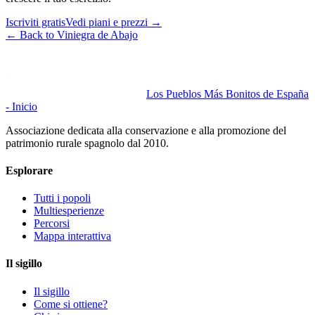
Iscriviti gratis
Vedi piani e prezzi
→
←
Back to Viniegra de Abajo
Los Pueblos Más Bonitos de España
- Inicio
Associazione dedicata alla conservazione e alla promozione del
patrimonio rurale spagnolo dal 2010.
Esplorare
Tutti i popoli
Multiesperienze
Percorsi
Mappa interattiva
Il sigillo
Il sigillo
Come si ottiene?