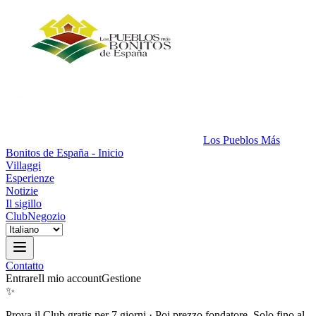
Los Pueblos Más
Bonitos de España - Inicio
Villaggi
Esperienze
Notizie
Il sigillo
Club
Negozio
Contatto
Entrare
Il mio account
Gestione
✨
Prova il Club gratis per 7 giorni
·
Poi prezzo fondatore. Solo fino al