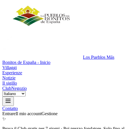
Los Pueblos Más
Bonitos de España - Inicio
Villaggi
Esperienze
Notizie
Il sigillo
Club
Negozio
Contatto
Entrare
Il mio account
Gestione
✨
Prova il Club gratis per 7 giorni
·
Poi prezzo fondatore. Solo fino al