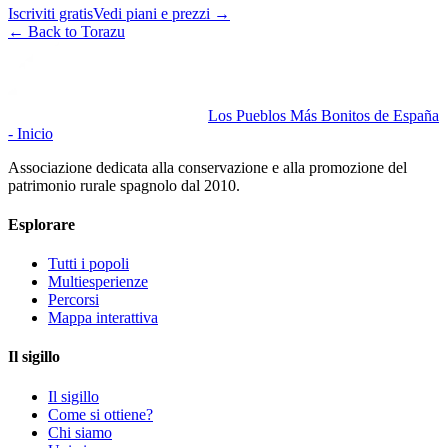
Iscriviti gratis
Vedi piani e prezzi
→
←
Back to Torazu
Los Pueblos Más Bonitos de España
- Inicio
Associazione dedicata alla conservazione e alla promozione del
patrimonio rurale spagnolo dal 2010.
Esplorare
Tutti i popoli
Multiesperienze
Percorsi
Mappa interattiva
Il sigillo
Il sigillo
Come si ottiene?
Chi siamo