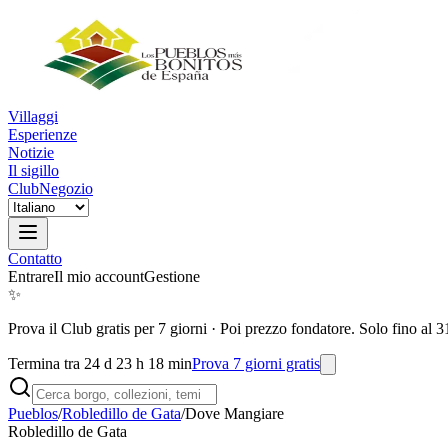
Villaggi
Esperienze
Notizie
Il sigillo
Club
Negozio
Contatto
Entrare
Il mio account
Gestione
✨
Prova il Club gratis per 7 giorni
·
Poi prezzo fondatore. Solo fino al 3
Termina tra 24 d 23 h 18 min
Prova 7 giorni gratis
Pueblos
/
Robledillo de Gata
/
Dove Mangiare
Robledillo de Gata